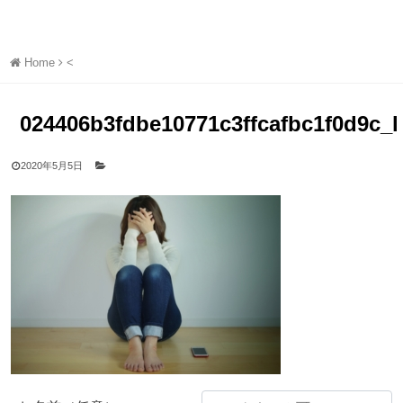
Home
<
024406b3fdbe10771c3ffcafbc1f0d9c_l
2020年5月5日