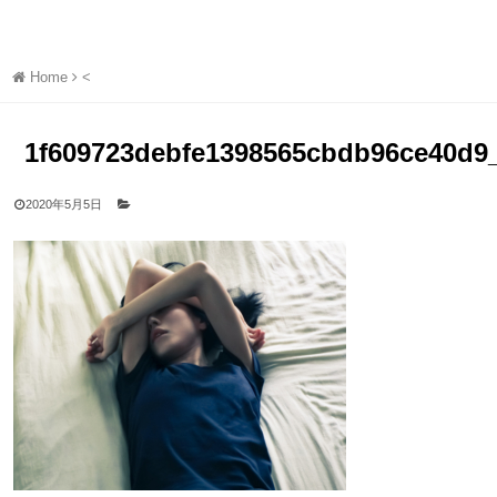
Home
<
1f609723debfe1398565cbdb96ce40d9_
2020年5月5日