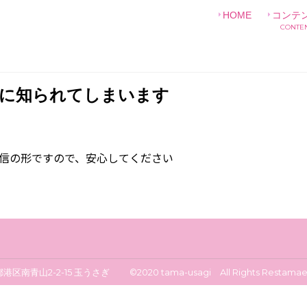
HOME
コンテ
CONTE
族に知られてしまいます
配信の形ですので、安心してください
区南青山2-2-15 玉うさぎ ©2020 tama-usagi All Rights Restamae